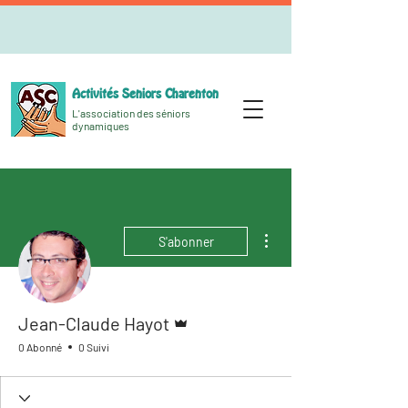
Activités Seniors Charenton
L'association des séniors
dynamiques
Plus d'actions
S'abonner
Administrateur
Jean-Claude Hayot
0 Abonné
0 Suivi