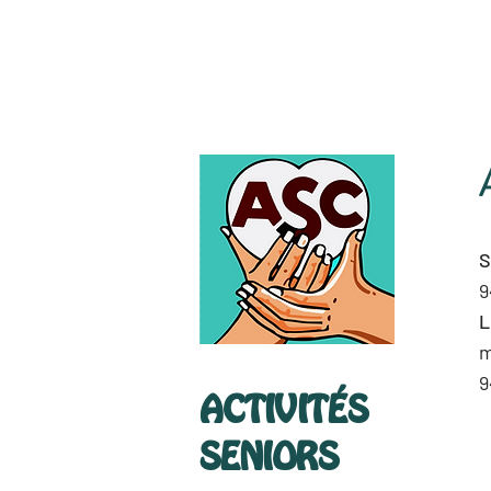
S
9
L
m
9
ACTIVITÉS
SENIORS