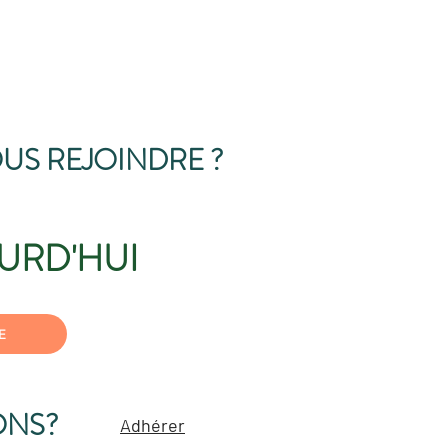
US REJOINDRE ?
URD'HUI
E
ONS?
Adhérer