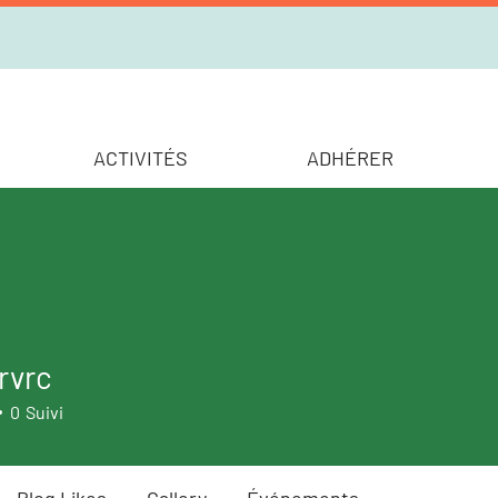
ACTIVITÉS
ADHÉRER
rvrc
c
0
Suivi