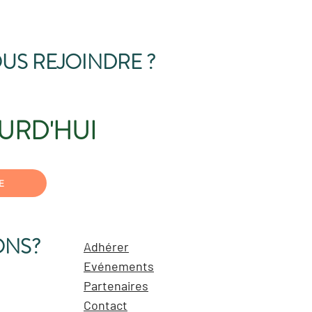
US REJOINDRE ?
URD'HUI
E
ONS?
Adhérer
Evénements
Partenaires
Contact