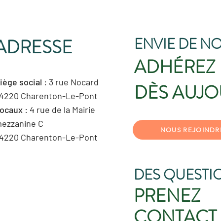
ENVIE DE NO
ADRESSE
ADHÉREZ
iège social
: 3 rue Nocard
DÈS AUJO
4220 Charenton-Le-Pont
ocaux
: 4 rue de la Mairie
ezzanine C
NOUS REJOINDR
4220 Charenton-Le-Pont
DES QUESTI
PRENEZ
CONTACT