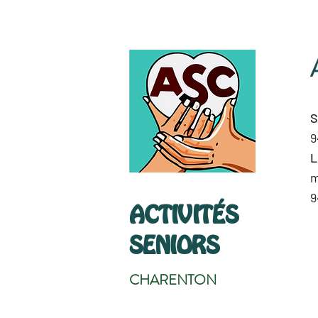
S
9
L
m
9
ACTIVITÉS
SENIORS
CHARENTON