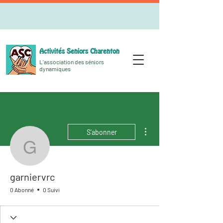
Activités Seniors Charenton
L'association des séniors
dynamiques
Plus d'actions
S'abonner
garniervrc
garniervrc
0 Abonné
0 Suivi