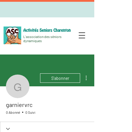
Activités Seniors Charenton
L'association des séniors
dynamiques
Plus d'actions
S'abonner
garniervrc
garniervrc
0 Abonné
0 Suivi