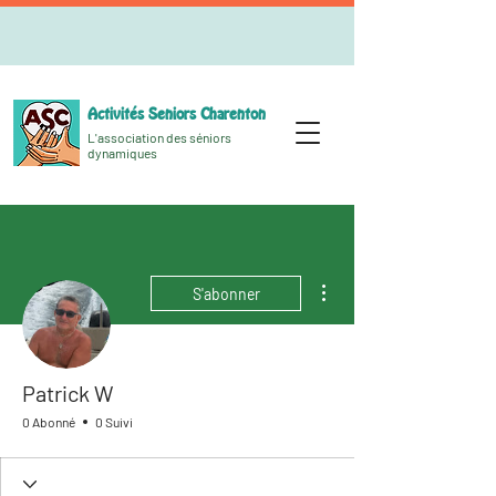
Activités Seniors Charenton
L'association des séniors
dynamiques
Plus d'actions
S'abonner
Patrick W
0 Abonné
0 Suivi