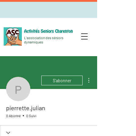
Activités Seniors Charenton
L'association des séniors
dynamiques
Plus d'actions
S'abonner
pierrette.julian
pierrette.julian
0 Abonné
0 Suivi