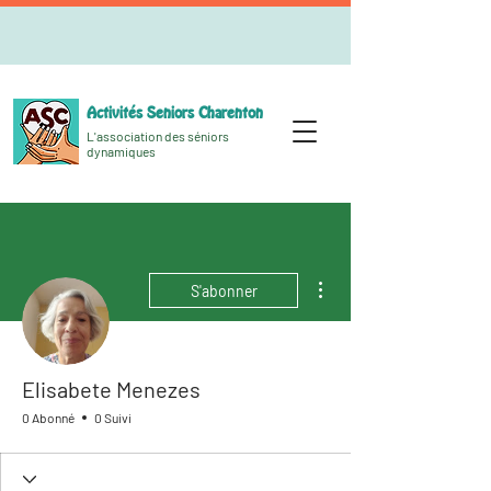
Activités Seniors Charenton
L'association des séniors
dynamiques
Plus d'actions
S'abonner
Elisabete Menezes
0 Abonné
0 Suivi