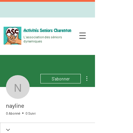
Activités Seniors Charenton
L'association des séniors
dynamiques
Plus d'actions
S'abonner
nayline
nayline
0 Abonné
0 Suivi