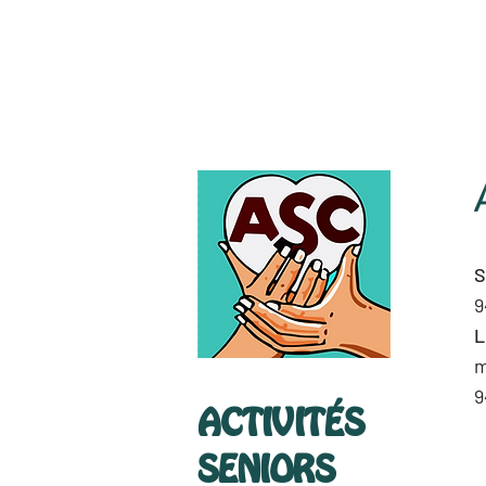
S
9
L
m
9
ACTIVITÉS
SENIORS