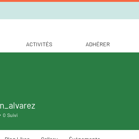
ACTIVITÉS
ADHÉRER
n_alvarez
lvarez
0
Suivi