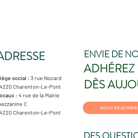
ENVIE DE NO
ADRESSE
ADHÉREZ
iège social
: 3 rue Nocard
DÈS AUJO
4220 Charenton-Le-Pont
ocaux
: 4 rue de la Mairie
ezzanine C
NOUS REJOINDR
4220 Charenton-Le-Pont
DES QUESTI