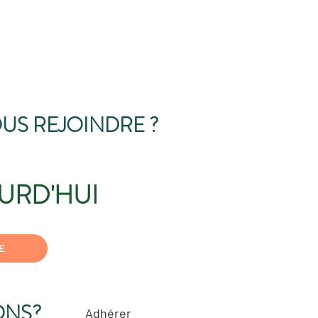
US REJOINDRE ?
URD'HUI
E
ONS?
Adhérer