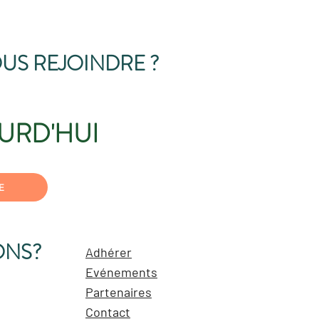
US REJOINDRE ?
URD'HUI
E
ONS?
Adhérer
Evénements
Partenaires
Contact