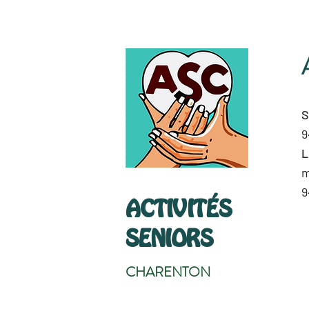
S
9
L
m
9
ACTIVITÉS
SENIORS
CHARENTON