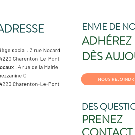
ENVIE DE NO
ADRESSE
ADHÉREZ
iège social
: 3 rue Nocard
DÈS AUJO
4220 Charenton-Le-Pont
ocaux
: 4 rue de la Mairie
ezzanine C
NOUS REJOINDR
4220 Charenton-Le-Pont
DES QUESTI
PRENEZ
CONTACT