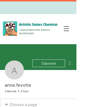
Activités Seniors Charenton
L'association des séniors
dynamiques
Plus d'actions
S'abonner
anne.fevotte
anne.fevotte
0 Abonné
0 Suivi