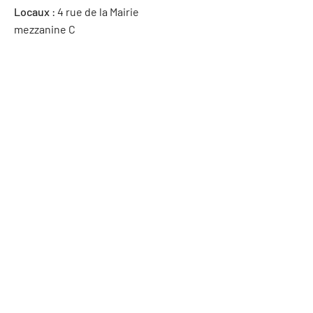
Locaux
: 4 rue de la Mairie
mezzanine C
94220 Charenton-Le-Pont
ENVIE DE NOUS REJOINDRE ?
ADHÉREZ