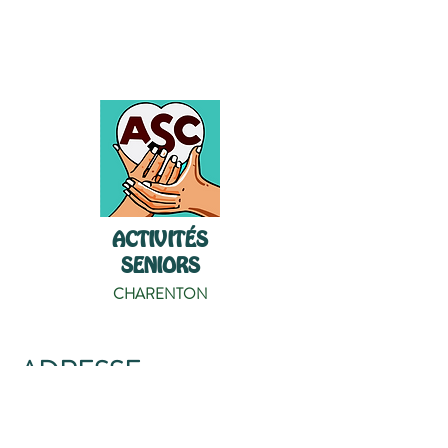
ACTIVITÉS
SENIORS
CHARENTON
ADRESSE
Siège social
: 3 rue Nocard
94220 Charenton-Le-Pont